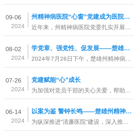
州精神病医院“心窗”党建成为医院高质量发展红色引擎
09-06
2024
近年来，州精神病医院党委扎实开展党建“12345”行动抓实基层党建，形成独具行业特色的“心窗”党建品牌，实现党建与医疗业务双融双促，以高质量党建引领医院高质量发展。
学党章、强党性、促发展——楚雄州精神病医院党委组织开展《中国共产党章程》专题培训
08-02
2024
2024年7月26日下午，楚雄州精神病医院党委邀请州纪委监委三级调研员刘谦为医院全体在职党员、入党积极分子、发展对象共计90余人开展《中国共产党章程》专题培训，培训会由医院党委书记李建伟主持。
党建赋能“心”成长
07-26
2024
为加强对党员干部的关心关爱，帮助党员干部释放压力，促进身心健康发展，近日，楚雄州第二人民医院心理健康服务团队受邀为姚安县教育体育系统党员干部进行心理健康知识讲座和心理团辅活动，全县教育体育系统近500余名党员干部参与聆听。
以案为鉴 警钟长鸣——楚雄州精神病医院组织开展廉政警示教育活动
06-14
2024
为纵深推进“清廉医院”建设，深入推动党纪学习教育走深走实，加强党风廉政建设和增强党员干部的廉洁自律意识。