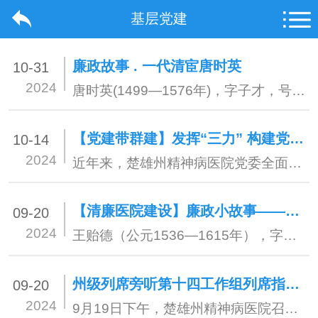
基层党建
廉政故事 . 一代清宦唐时英
10-31
2024
唐时英(1499—1576年)，字子才，号一相居士，曲靖人。明代嘉靖八年(1529年)考中进士，被授山西平阳知县。
【党建带群建】发挥“三力” 构建党建带群建新格局
10-14
2024
近年来，楚雄州精神病医院党委全面加强党对群团工作的领导，牢牢把握“建”的重点，突出“带”的关键，着力推进工、青、妇组织建设，把党群组织优势成功转化为发展优势，构建形成“党建带群建、群建促党建”的党群融合新格局，2023年12月，被州委命名表彰为“党建带群建示范点”。
【清廉医院建设】廉政小故事——王贻德：一生清廉 两袖清风
09-20
2024
王贻德（公元1536—1615年），字师禹、号伸斋，明代广西全州县恩乡茅埠（今枧塘镇芳塘村公所茅埠村）人，王姓家族是当时全州县的四大望族之一。
州级列席旁听第十四工作组列席指导楚雄州精神病医院党委理论学习中心组2024年第八次学习研讨
09-20
2024
9月19日下午，楚雄州精神病医院召开了党委理论学习中心组2024年第八次学习研讨会议......