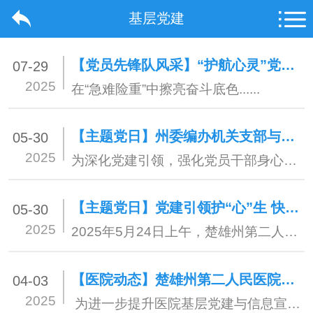
基层党建
【党员先锋队风采】“护航心灵”党员先锋队——点亮心理健康之光
07-29
2025
在“急难险重”中擦亮奋斗底色......
【主题党日】州委编办机关支部与楚雄州第二人民医院党政人事党支部、财务后勤党支部联合开展“支部共建主题党日”活动
05-30
2025
为深化党建引领，强化党员干部身心健康管理，5月23日，州委编办机关支部与医院党政人事党支部、财务后勤党支部全体党员，在楚雄市总工会职工服务中心“楚雄职工心灵驿站”，以“支部共建”形式联合开展学习贯彻习近平总书记关于党的建设的重要思想暨“关爱党员身心健康.凝聚奋进力量”主题党日活动。
【主题党日】党建引领护“心”生 快乐孕育暖人心——楚雄州第二人民医院与楚雄州妇幼保健院联合开展孕产妇心理健康服务主题党日活动
05-30
2025
2025年5月24日上午，楚雄州第二人民医院心理卫生党支部、精神卫生党支部与楚雄州妇幼保健院第二、第三党支部联合开展“立足岗位做贡献、我为群众办实事”主题党日活动......
【医院动态】楚雄州第二人民医院开展党建和宣传工作专题培训
04-03
2025
为进一步提升医院基层党建与信息宣传水平，楚雄州第二人民医院于4月1日在医院综合楼六楼大会议室开展了党建和宣传工作专题培训。