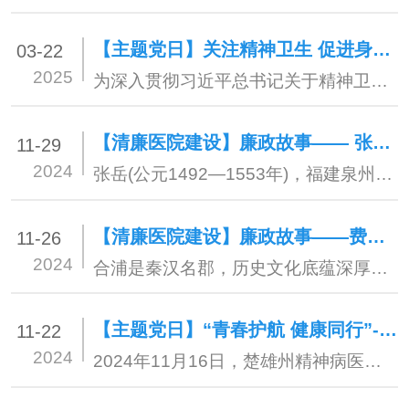
【主题党日】关注精神卫生 促进身心健康—楚雄州第二人民医院与州人社局、州中级人民法院联合开展主题党日活动
03-22
2025
为深入贯彻习近平总书记关于精神卫生工作的重要指示要求，在第25个世界睡眠日来临之际，楚雄州第二人民医院联合州人社局、州中级人民法院等8个党支部，于3月21日在楚雄职工心灵驿站共同开展“关注精神卫生，促进身心健康”主题党日活动，50余名党员干部职工参与。
【清廉医院建设】廉政故事—— 张岳：政廉业精 不持一珠
11-29
2024
张岳(公元1492—1553年)，福建泉州惠安人，25岁入仕，明朝嘉靖十四年(公元1535年)调任廉州‍(今广西北海、合浦等地)知府，他主张“必使吏常劳而民常逸”，践行“必先去所以痛民者，而讲求利术以休养之”，受到百姓的爱戴。
【清廉医院建设】廉政故事——费贻：清廉有节 “五廉”扬名
11-26
2024
合浦是秦汉名郡，历史文化底蕴深厚悠久，古有廉山、廉泉、廉江、廉垌、廉州等“五廉”之誉。
【主题党日】“青春护航 健康同行”--心理卫生党支部深入州儿童保护中心开展关爱困境儿童身心健康主题党日活动
11-22
2024
2024年11月16日，楚雄州精神病医院心理卫生党支部党员深入楚雄州儿童保护中心开展以“青春护航 健康同行”为主题的关爱困境儿童青春期身心健康主题党日活动。