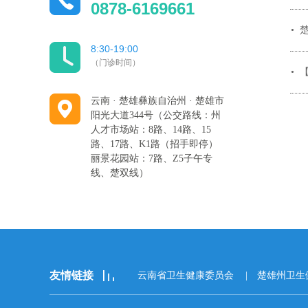
0878-6169661
8:30-19:00
（门诊时间）
云南 · 楚雄彝族自治州 · 楚雄市
阳光大道344号（公交路线：州
人才市场站：8路、14路、15
路、17路、K1路（招手即停）
丽景花园站：7路、Z5子午专
线、楚双线）
友情链接
云南省卫生健康委员会
楚雄州卫生