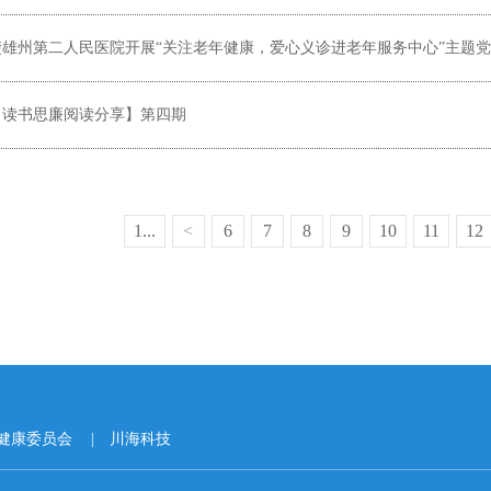
楚雄州第二人民医院开展“关注老年健康，爱心义诊进老年服务中心”主题
【读书思廉阅读分享】第四期
1...
<
6
7
8
9
10
11
12
健康委员会
川海科技