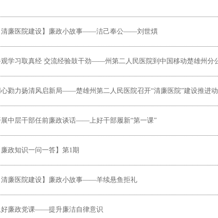
【清廉医院建设】廉政小故事——洁己奉公——刘世熼
观学习取真经 交流经验鼓干劲——州第二人民医院到中国移动楚雄州分公司参观学习
同心勠力扬清风启新局——楚雄州第二人民医院召开“清廉医院”建设推进
开展中层干部任前廉政谈话——上好干部履新“第一课”
【廉政知识一问一答】第1期
【清廉医院建设】廉政小故事——羊续悬鱼拒礼
上好廉政党课——提升廉洁自律意识