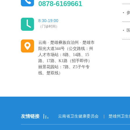
0878-6169661
8:30-19:00
（门诊时间）
云南 · 楚雄彝族自治州 · 楚雄市
阳光大道344号（公交路线：州
人才市场站：8路、14路、15
路、17路、K1路（招手即停）
丽景花园站：7路、Z5子午专
线、楚双线）
友情链接
云南省卫生健康委员会
楚雄州卫生