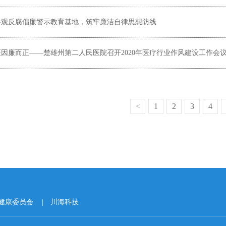
参观反腐倡廉警示教育基地，筑牢廉洁自律思想防线
医因廉而正——楚雄州第二人民医院召开2020年医疗行业作风建设工作会
<
1
2
3
4
健康委员会
川海科技